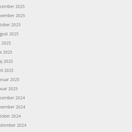
cember 2025
vember 2025
tober 2025
gust 2025
li 2025
ni 2025
j 2025
ril 2025
bruar 2025
nuar 2025
cember 2024
vember 2024
tober 2024
ptember 2024