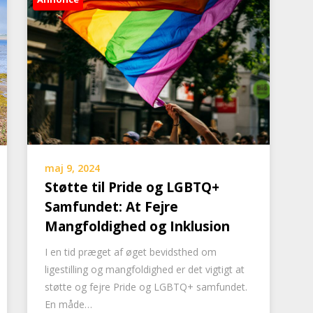
maj 9, 2024
Støtte til Pride og LGBTQ+
Samfundet: At Fejre
Mangfoldighed og Inklusion
I en tid præget af øget bevidsthed om
ligestilling og mangfoldighed er det vigtigt at
støtte og fejre Pride og LGBTQ+ samfundet.
En måde…