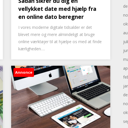
Sådan sikrer du dig en
de
vellykket date med hjælp fra
no
en online dato beregner
ok
I vores moderne digitale tidsalder er det
au
blevet mere og mere almindeligt at bruge
online værktøjer til at hjælpe os med at finde
ju
kærligheden….
ju
ma
ap
Annonce
fe
ja
de
no
ok
se