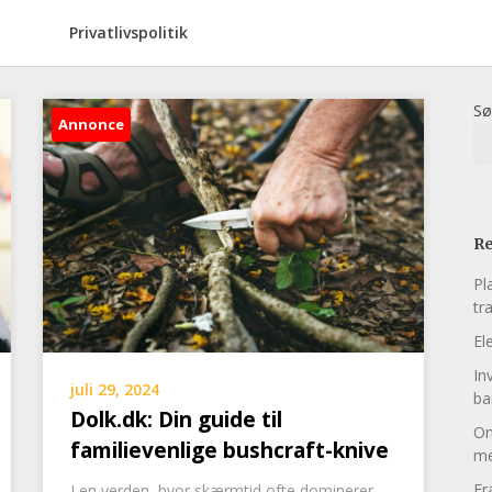
Privatlivspolitik
Sø
Annonce
Re
Pl
tr
El
In
juli 29, 2024
ba
Dolk.dk: Din guide til
On
familievenlige bushcraft-knive
me
Fr
I en verden, hvor skærmtid ofte dominerer