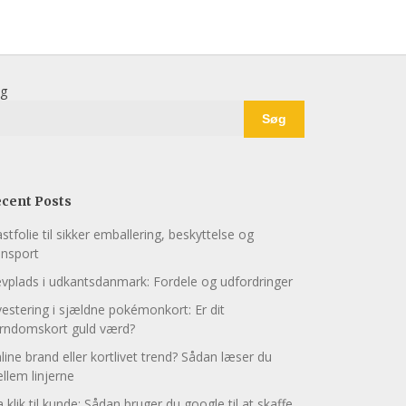
g
Søg
cent Posts
astfolie til sikker emballering, beskyttelse og
ansport
evplads i udkantsdanmark: Fordele og udfordringer
vestering i sjældne pokémonkort: Er dit
rndomskort guld værd?
line brand eller kortlivet trend? Sådan læser du
llem linjerne
a klik til kunde: Sådan bruger du google til at skaffe