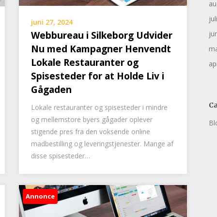
au
ju
juni 27, 2024
ju
Webbureau i Silkeborg Udvider
Nu med Kampagner Henvendt
ma
Lokale Restauranter og
ap
Spisesteder for at Holde Liv i
Gågaden
Ca
Lokale restauranter og spisesteder i mindre
og mellemstore byers gågader oplever
Bl
stigende pres fra den voksende online
madbestilling og leveringstjenester. Mange af
disse spisesteder…
Annonce