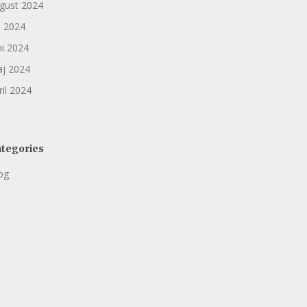
gust 2024
li 2024
ni 2024
j 2024
ril 2024
tegories
og