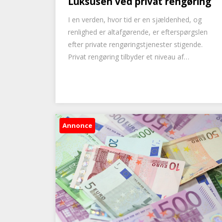
Luksusen ved privat rengøring
I en verden, hvor tid er en sjældenhed, og
renlighed er altafgørende, er efterspørgslen
efter private rengøringstjenester stigende.
Privat rengøring tilbyder et niveau af…
Annonce