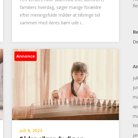
fl
familiers hverdag, søger mange forældre
efter meningsfulde måder at tilbringe tid
sammen med deres børn ude i…
R
De
Annonce
Ar
ju
ju
ma
ap
ma
fe
juli 8, 2024
ja