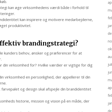
 køb.
ap
tegi kan øge virksomhedens værdi både i forhold til
ma
teringer.
fe
ndidentitet kan inspirere og motivere medarbejderne,
øget produktivitet.
ja
de
no
ffektiv brandingstrategi?
ok
lle kunders behov, ønsker og præferencer for at
au
.
ju
 din virksomhed for? Hvilke værdier er vigtige for dig
ju
in virksomhed en personlighed, der appellerer til din
ma
rne.
ap
, farvepalet og design skal afspejle din brandidentitet
fe
omheds historie, mission og vision på en måde, der
ja
de