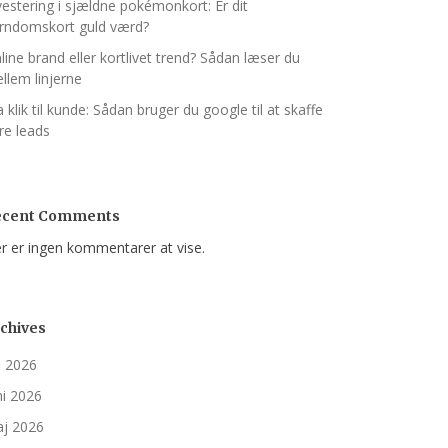
vestering i sjældne pokémonkort: Er dit
rndomskort guld værd?
line brand eller kortlivet trend? Sådan læser du
llem linjerne
a klik til kunde: Sådan bruger du google til at skaffe
ere leads
ecent Comments
r er ingen kommentarer at vise.
chives
li 2026
ni 2026
j 2026