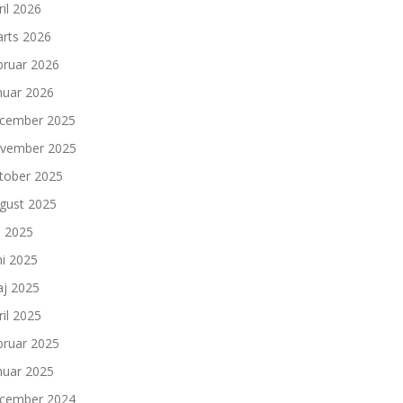
ril 2026
rts 2026
bruar 2026
nuar 2026
cember 2025
vember 2025
tober 2025
gust 2025
li 2025
ni 2025
j 2025
ril 2025
bruar 2025
nuar 2025
cember 2024