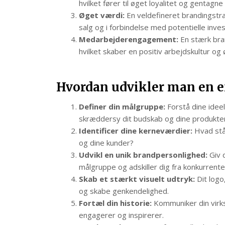
hvilket fører til øget loyalitet og gentagne
Øget værdi:
En veldefineret brandingstra
salg og i forbindelse med potentielle inves
Medarbejderengagement:
En stærk bra
hvilket skaber en positiv arbejdskultur og 
Hvordan udvikler man en e
Definer din målgruppe:
Forstå dine idee
skræddersy dit budskab og dine produkter
Identificer dine kerneværdier:
Hvad står
og dine kunder?
Udvikl en unik brandpersonlighed:
Giv d
målgruppe og adskiller dig fra konkurrente
Skab et stærkt visuelt udtryk:
Dit logo
og skabe genkendelighed.
Fortæl din historie:
Kommuniker din virks
engagerer og inspirerer.