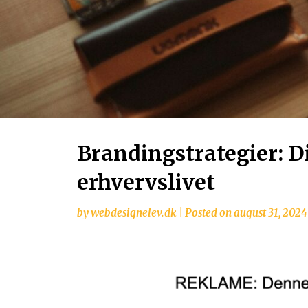
Brandingstrategier: Din
erhvervslivet
by
webdesignelev.dk
|
Posted on
august 31, 2024