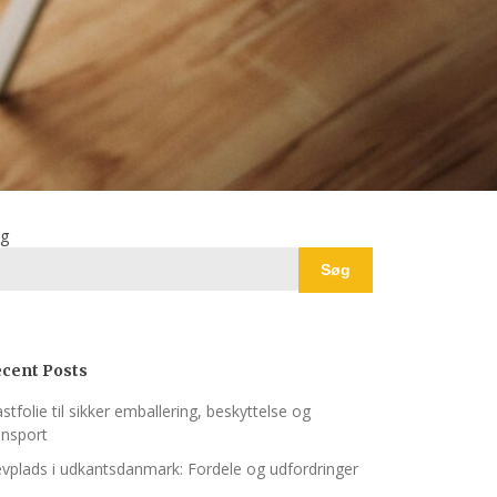
g
Søg
cent Posts
astfolie til sikker emballering, beskyttelse og
ansport
evplads i udkantsdanmark: Fordele og udfordringer