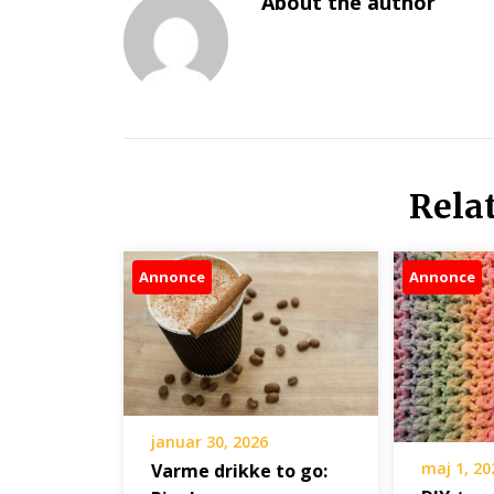
About the author
Rela
Annonce
Annonce
januar 30, 2026
maj 1, 20
Varme drikke to go: