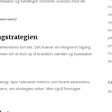
 budskaber og handlinger stemmer overens med din
no
ok
se
au
ngstrategien
ju
ju
plementeres korrekt. Det kræver en integreret tilgang,
ma
mmen om at leve op til brandets værdier og budskaber.
ap
trategi. Spor relevante metrics som brand awareness,
Ca
aluere, om strategien virker. Men også foretager
Bl