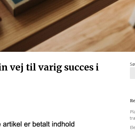
Sø
 vej til varig succes i
Re
Pl
tr
El