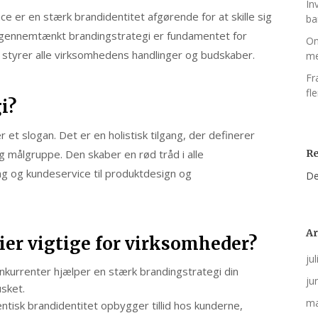
In
nce er en stærk brandidentitet afgørende for at skille sig
ba
 gennemtænkt brandingstrategi er fundamentet for
On
 styrer alle virksomhedens handlinger og budskaber.
me
Fr
fl
i?
 et slogan. Det er en holistisk tilgang, der definerer
 målgruppe. Den skaber en rød tråd i alle
R
ng og kundeservice til produktdesign og
De
Ar
ier vigtige for virksomheder?
ju
nkurrenter hjælper en stærk brandingstrategi din
ju
usket.
ma
tisk brandidentitet opbygger tillid hos kunderne,