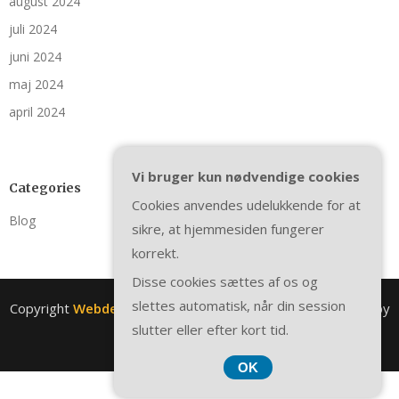
august 2024
juli 2024
juni 2024
maj 2024
april 2024
Vi bruger kun nødvendige cookies
Categories
Cookies anvendes udelukkende for at
Blog
sikre, at hjemmesiden fungerer
korrekt.
Disse cookies sættes af os og
slettes automatisk, når din session
Copyright
Webdesignelev.dk
. All rights reserved.
| Theme by
slutter eller efter kort tid.
SuperbThemes
OK
CVR DK3740 7739