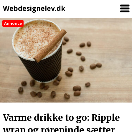
Webdesignelev.dk
Annonce
Varme drikke to go: Ripple
wrap og rørepinde sætter